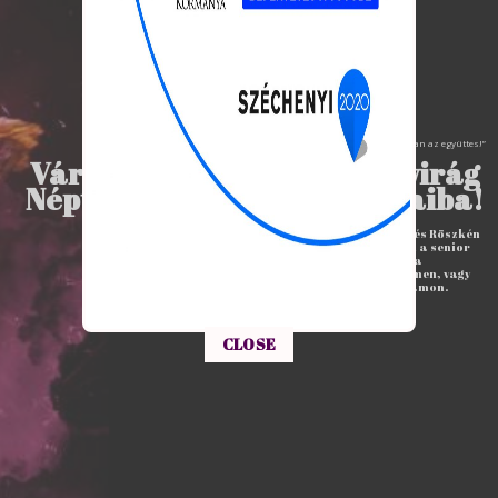
„Szeretve es, együtt es, készen van az együttes!”
Várunk szeretettel a Tiszavirág
Néptáncegyesület csoportjaiba!
Csoportjaink Deszken, Szegeden és Röszkén
működnek óvodás korosztálytól a senior
korosztályig. Érdeklődj a
tiszavirag.deszk@gmail.com címen, vagy
+36209663477-es telefonszámon.
This popup will close in:
15
CLOSE