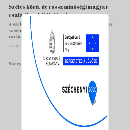
Széles körű, de rossz minőségi magyar
családi szolgáltatások
A szekunder kutatásunk új eredménye a magyar
szociálpolitikai helyzetkép feltárása. A
családsegítő s...
szept 12, 2018 /
0 Hozzászólások
Sorry, the comment form is closed at this time.