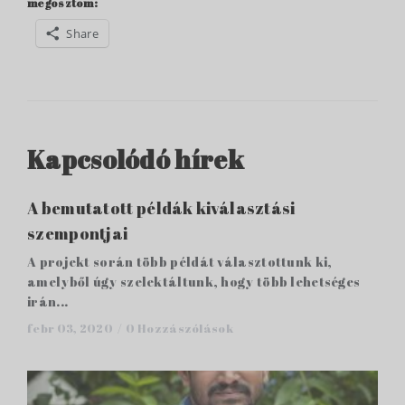
megosztom:
Share
Kapcsolódó hírek
A bemutatott példák kiválasztási
szempontjai
A projekt során több példát választottunk ki,
amelyből úgy szelektáltunk, hogy több lehetséges
irán...
febr 03, 2020 /
0 Hozzászólások