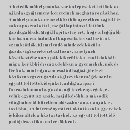
A hetedik műhelymunka során lépéseket tettünk az
ajánlásgyűjtemény kereteinek meghatározásához.
A műhelymunka nemzetközi környezetben zajlott és
sok tapasztalattal, megállapítással lettünk
gazdagabbak. Megállapítást nyert, hogy a legújabb
korban a családokkal kapcsolatos változások
szembeötlők. Kiemelendő mindezek közül a
gazdasági szerkezetváltozás, amelynek
következtében az apák kikerültek a családokból:
míg a korábbi évszázadokban a gyermekek, nők és
férfiak, mint egyazon család tagjai, jórészt
közösen végzett gazdasági tevékenységek során
együtt töltötték idejüket, addig az ipari
forradalommal a gazdasági tevékenységek, és
velük együtt az apák, majd később, a második
világháborút követően időszakosan az anyák is,
továbbá, az intézményesített oktatással a gyerekek
is kikerültek a háztartásból, az együtt töltött idő
pedig drasztikusan lecsökkent.