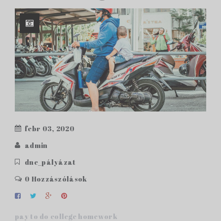
febr 03, 2020
admin
dne_pályázat
0 Hozzászólások
pay to do college homework