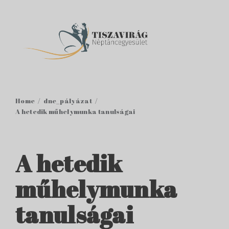
Home
dne_pályázat
A hetedik műhelymunka tanulságai
A hetedik
műhelymunka
tanulságai