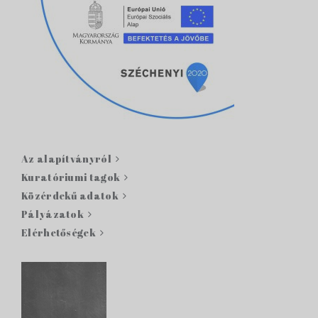
Az alapítványról
Kuratóriumi tagok
Közérdekű adatok
Pályázatok
Elérhetőségek