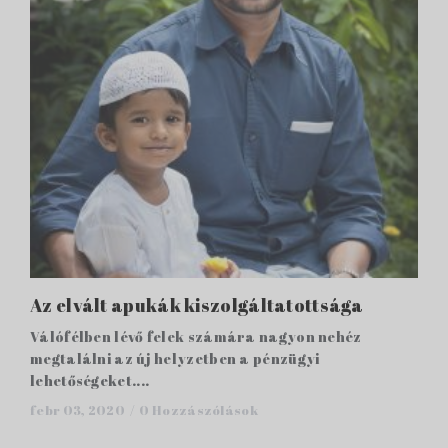
Az elvált apukák kiszolgáltatottsága
Válófélben lévő felek számára nagyon nehéz
megtalálni az új helyzetben a pénzügyi
lehetőségeket....
febr 03, 2020 /
0 Hozzászólások