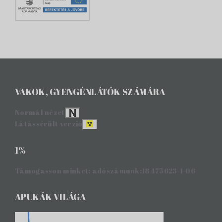
VAKOK, GYENGÉNLÁTÓK SZÁMÁRA
Normál nézet
Látássérült verzió
1%
Támogasson minket: adószámunk:18475623-1-06
APUKÁK VILÁGA