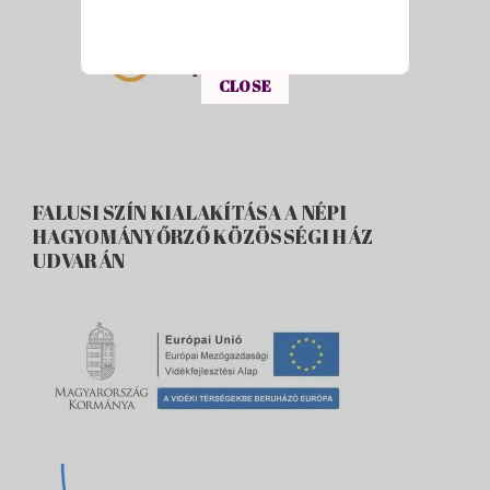
This popup will close in:
15
CLOSE
FALUSI SZÍN KIALAKÍTÁSA A NÉPI
HAGYOMÁNYŐRZŐ KÖZÖSSÉGI HÁZ
UDVARÁN