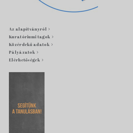
Az alapítványról
Kuratóriumi tagok
Közérdekű adatok
Pályázatok
Elérhetőségek