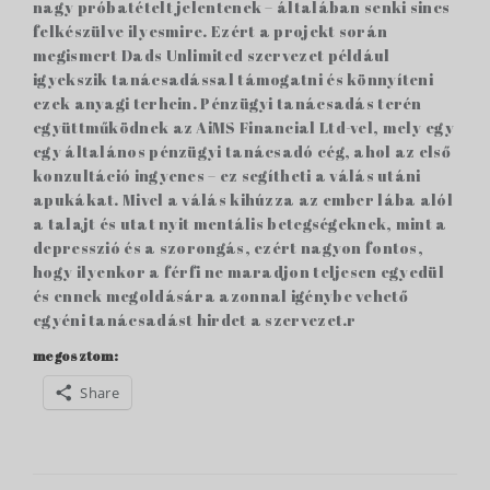
nagy próbatételt jelentenek – általában senki sincs
felkészülve ilyesmire. Ezért a projekt során
megismert Dads Unlimited szervezet például
igyekszik tanácsadással támogatni és könnyíteni
ezek anyagi terhein. Pénzügyi tanácsadás terén
együttműködnek az AiMS Financial Ltd-vel, mely egy
egy általános pénzügyi tanácsadó cég, ahol az első
konzultáció ingyenes – ez segítheti a válás utáni
apukákat. Mivel a válás kihúzza az ember lába alól
a talajt és utat nyit mentális betegségeknek, mint a
depresszió és a szorongás, ezért nagyon fontos,
hogy ilyenkor a férfi ne maradjon teljesen egyedül
és ennek megoldására azonnal igénybe vehető
egyéni tanácsadást hirdet a szervezet.r
megosztom:
Share