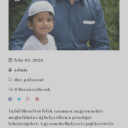
febr 03, 2020
admin
dne_pályázat
0 Hozzászólások
Válófélben lévő felek számára nagyon nehéz
megtalálni az új helyzetben a pénzügyi
lehetőségeket. A gyermekelhelyezés jogi keretei is