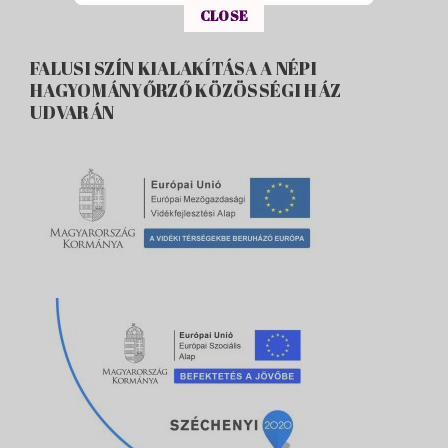
This popup will close in:
15
CLOSE
FALUSI SZÍN KIALAKÍTÁSA A NÉPI
HAGYOMÁNYŐRZŐ KÖZÖSSÉGI HÁZ
UDVARÁN