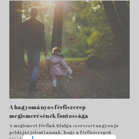
A hagyományos férfiszerep
megismerésének fontossága
A megismert Férfiak Klubja szervezet nagyon jó
példáját jelenti annak, hogy a férfiszerepek