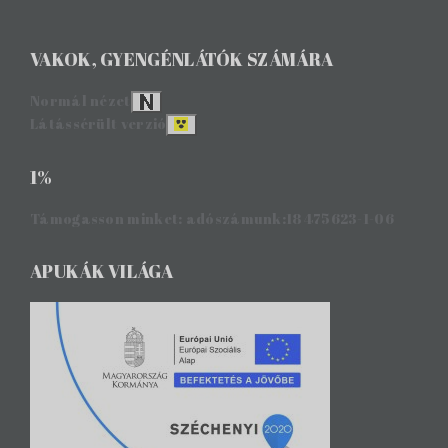
VAKOK, GYENGÉNLÁTÓK SZÁMÁRA
Normál nézet
Látássérült verzió
1%
Támogasson minket: adószámunk:18475623-1-06
APUKÁK VILÁGA