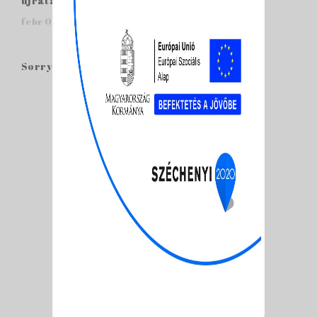
újratanulá...
febr 03, 2020 /
0 Hozzászólások
Sorry, the comment form is closed at this time.