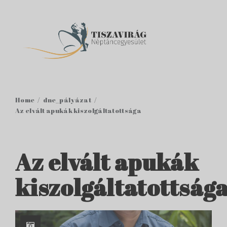
Home
dne_pályázat
Az elvált apukák kiszolgáltatottsága
Az elvált apukák
kiszolgáltatottság