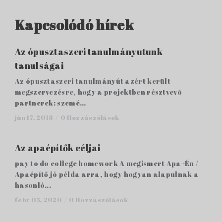
Kapcsolódó hírek
Az ópusztaszeri tanulmányutunk
tanulságai
Az ópusztaszeri tanulmányút azért került
megszervezésre, hogy a projektben résztvevõ
partnerek: szemé...
jún 17, 2018 /
0 Hozzászólások
Az apaépítők céljai
pay to do college homework A megismert Apa+Én /
Apaépítő jó példa arra, hogy hogyan alapulnak a
hasonló...
febr 03, 2020 /
0 Hozzászólások