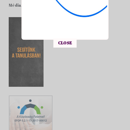
Média
This popup will close in:
15
CLOSE