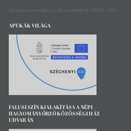
Támogasson minket: adószámunk:18475623-1-06
APUKÁK VILÁGA
FALUSI SZÍN KIALAKÍTÁSA A NÉPI
HAGYOMÁNYŐRZŐ KÖZÖSSÉGI HÁZ
UDVARÁN