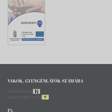
VAKOK, GYENGÉNLÁTÓK SZÁMÁRA
Normál nézet
Látássérült verzió
1%