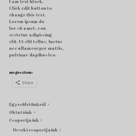
I am text block.
Click edit button to
change this text.
Lorem ipsum do
lor sit amet, con
sectetur adipiscing
elit. Ut elit tellus, luctus
nec ullamcorper mattis,
pulvinar dapibus leo.
megosztom:
Share
Egyesületünkről
Oktatóink
Csoportjaink
Deszki csoportjaink