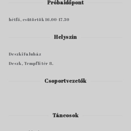
Próbaidőpont
hétfő, csütörtök 16.00-17.30
Helyszín
Deszki Faluház
Deszk, Tempfli tér 8.
Csoportvezetők
Táncosok