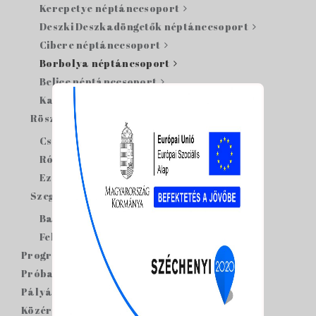
Kerepetye néptánccsoport
Deszki Deszkadöngetők néptánccsoport
Cibere néptánccsoport
Borbolya néptáncsoport
Belice néptánccsoport
Kacabajka néptánccsoport
Röszkei csoportjaink
Csöpörke néptánccsoport
Rózsabimbó néptánccsoport
Ezüstfás néptánccsoport
Szegedi csoportjaink
Babszem néptánccsoport
Felleghajtók néptánccsoport
Programjaink
Próbaidőpontok
Pályázatok
Közérdekű adatok