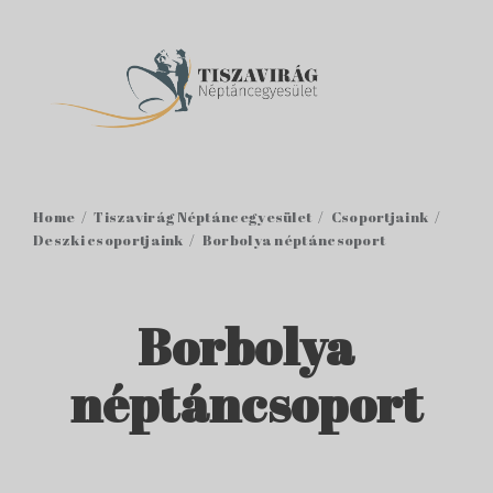
Home
Tiszavirág Néptáncegyesület
Csoportjaink
Deszki csoportjaink
Borbolya néptáncsoport
Borbolya
néptáncsoport