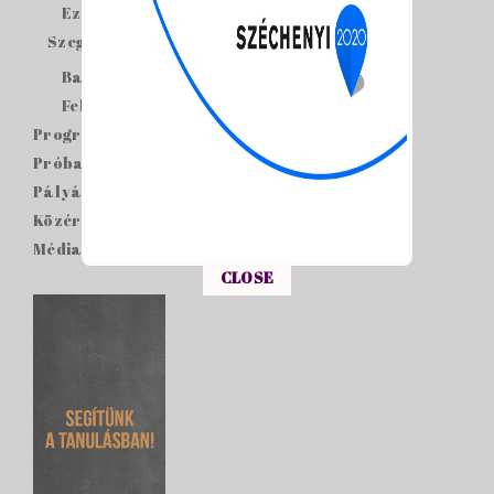
Ezüstfás néptánccsoport
Szegedi csoportjaink
Babszem néptánccsoport
Felleghajtók néptánccsoport
Programjaink
Próbaidőpontok
Pályázatok
Közérdekű adatok
Média
This popup will close in:
15
CLOSE