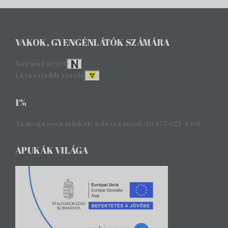
VAKOK, GYENGÉNLÁTÓK SZÁMÁRA
Normál nézet
Látássérült verzió
1%
Támogasson minket: adószámunk:18475623-1-06
APUKÁK VILÁGA