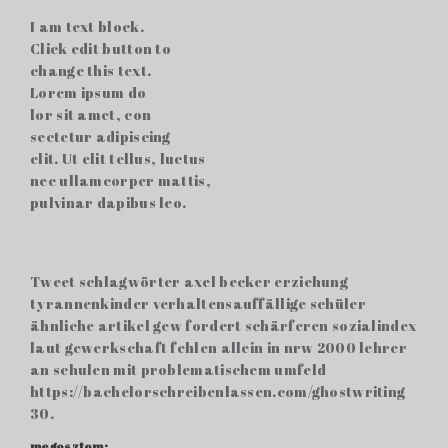
I am text block.
Click edit button to
change this text.
Lorem ipsum do
lor sit amet, con
sectetur adipiscing
elit. Ut elit tellus, luctus
nec ullamcorper mattis,
pulvinar dapibus leo.
Tweet schlagwörter axel becker erziehung
tyrannenkinder verhaltensauffällige schüler
ähnliche artikel gew fordert schärferen sozialindex
laut gewerkschaft fehlen allein in nrw 2000 lehrer
an schulen mit problematischem umfeld
https://bachelorschreibenlassen.com/ghostwriting
30.
megosztom: