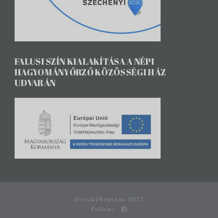
FALUSI SZÍN KIALAKÍTÁSA A NÉPI
HAGYOMÁNYŐRZŐ KÖZÖSSÉGI HÁZ
UDVARÁN
Deszki Néptánc 2017
Follow: