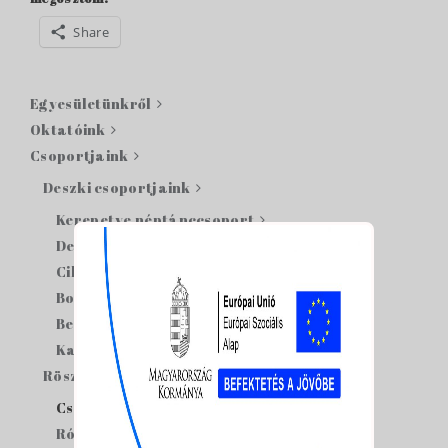
Share
Egyesületünkről
Oktatóink
Csoportjaink
Deszki csoportjaink
Kerepetye néptánccsoport
Deszki Deszkadöngetők néptánccsoport
Cibere néptánccsoport
Borbolya néptáncsoport
Belice néptánccsoport
Kacabajka néptánccsoport
Röszkei csoportjaink
Csöpörke néptánccsoport
Rózsabimbó néptánccsoport