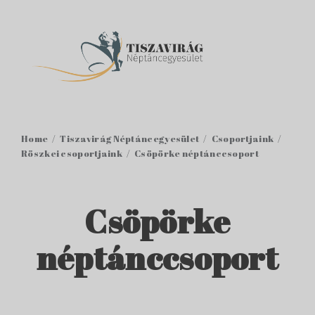
Home
Tiszavirág Néptáncegyesület
Csoportjaink
Röszkei csoportjaink
Csöpörke néptánccsoport
Csöpörke
néptánccsoport