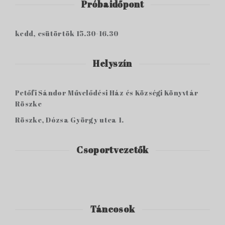
Próbaidőpont
kedd, csütörtök 15.30-16.30
Helyszín
Petőfi Sándor Művelődési Ház és Községi Könyvtár
Röszke
Röszke, Dózsa György utca 1.
Csoportvezetők
Táncosok