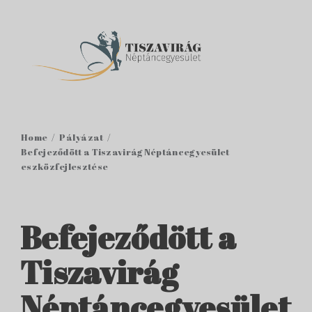
Home
Pályázat
Befejeződött a Tiszavirág Néptáncegyesület
eszközfejlesztése
Befejeződött a
Tiszavirág
Néptáncegyesület