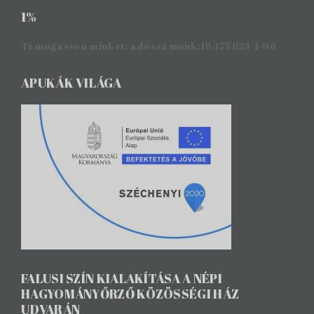
1%
Támogasson minket: adószámunk:18475623-1-06
APUKÁK VILÁGA
FALUSI SZÍN KIALAKÍTÁSA A NÉPI
HAGYOMÁNYŐRZŐ KÖZÖSSÉGI HÁZ
UDVARÁN