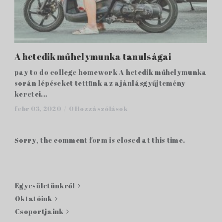
A hetedik műhelymunka tanulságai
pay to do college homework A hetedik műhelymunka
során lépéseket tettünk az ajánlásgyűjtemény
keretei...
febr 03, 2020 /
0 Hozzászólások
Sorry, the comment form is closed at this time.
Egyesületünkről
Oktatóink
Csoportjaink