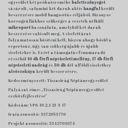
egyesület két próbateremébe
balettszőnyeget
vásárolt, valamint két darab aktív
hangfal
került
beszerzésre mobil hangosítás céljából. Bizonyos
koreográfiákhoz szükséges a vezeték nélküli
mikroport
használata, amelyből két darab
beszerzése valósult meg. A viselettárat
folyamatosan bővíteni kell, hiszen ahogy bővül a
repertoár, úgy van szükség újabb és újabb
viseletekre is. Ezért a támogatás fennmaradó
részéből
10 db
férfi népviseleti mellény, 17 db férfi
népviseleti nadrág
és
50 db
dél-alföldi viselethez
alsószoknya
került beszerzésre.
Kedvezményezett: Tiszavirág Néptáncegyesület
Pályázat címe: „Tiszavirág Néptáncegyesület
eszközfejlesztése”
Kódszám: VP6-19.2.1-21-3-17
Iratazonosító: 3372953776
Projekt azonosító: 3343708174