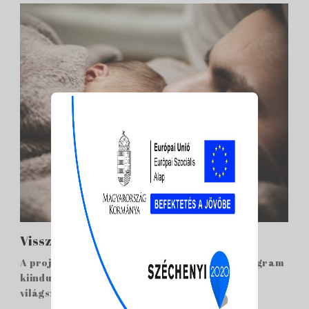
Visszailleszkedés a társadalomba
A projekt kapcsán megismert Caring Dads program
kiindulópontja, hogy WHO felmérései szerint
világszinten ...