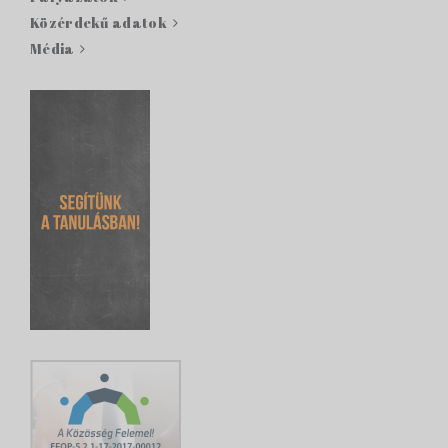
Közérdekű adatok
Média