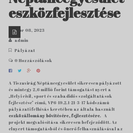
eszközfejlesztése
febr 08, 2023
admin
Pályázat
0 Hozzászólások
A Tiszavirág Néptáncegyesület sikeresen pályázott
és mintegy 2,6 millió forint támogatást nyert a
„Helyi civil, sport és szabadidős szolgáltatások
fejlesztése” című, VP6-19.2.1-21-3-17 kódszámú
pályázati felhívás keretében az általa használt
eszközállomány bővítésére, fejlesztésére
. A
projekt megvalósítása sikeresen befejeződött. Az
elnyert támogatásból és önerő felhasználásával az