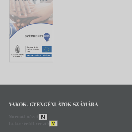
VAKOK, GYENGÉNLÁTÓK SZÁMÁRA
Normál nézet
Látássérült verzió