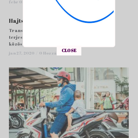
febr 03, 2020 /
0 Hozzászólások
Hajtsunk együtt!
Transznacionális jógyakorlatok felmérése és
terjesztése a fiatalok kerékpáros
közösségfejlesztésé...
This popup will close in:
15
CLOSE
jan 27, 2020 /
0 Hozzászólások