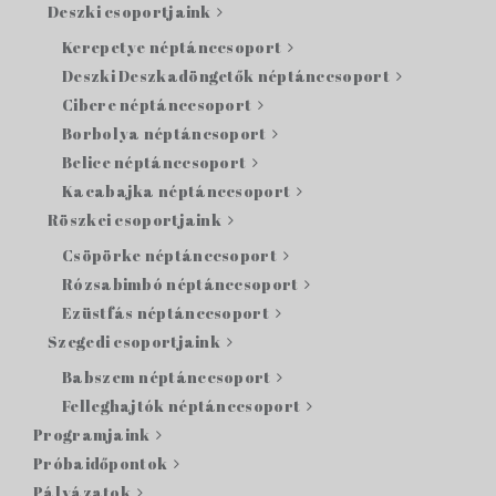
Deszki csoportjaink
Kerepetye néptánccsoport
Deszki Deszkadöngetők néptánccsoport
Cibere néptánccsoport
Borbolya néptáncsoport
Belice néptánccsoport
Kacabajka néptánccsoport
Röszkei csoportjaink
Csöpörke néptánccsoport
Rózsabimbó néptánccsoport
Ezüstfás néptánccsoport
Szegedi csoportjaink
Babszem néptánccsoport
Felleghajtók néptánccsoport
Programjaink
Próbaidőpontok
Pályázatok